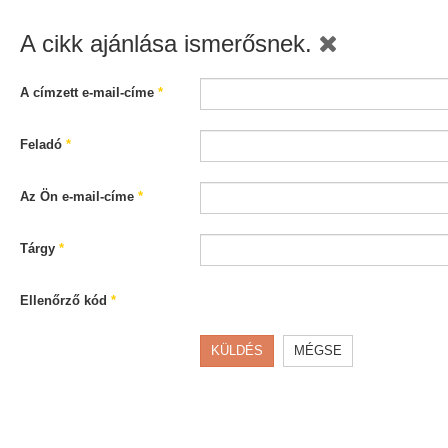
A cikk ajánlása ismerősnek.
A címzett e-mail-címe
*
Feladó
*
Az Ön e-mail-címe
*
Tárgy
*
Ellenőrző kód
*
KÜLDÉS
MÉGSE