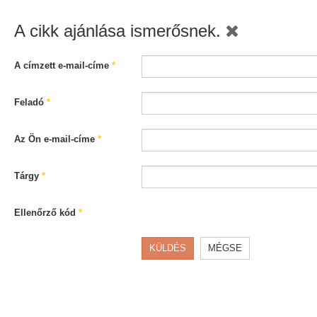
A cikk ajánlása ismerősnek.
A címzett e-mail-címe
*
Feladó
*
Az Ön e-mail-címe
*
Tárgy
*
Ellenőrző kód
*
KÜLDÉS
MÉGSE