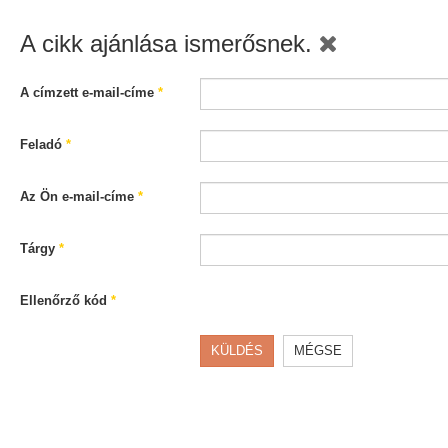
A cikk ajánlása ismerősnek.
A címzett e-mail-címe
*
Feladó
*
Az Ön e-mail-címe
*
Tárgy
*
Ellenőrző kód
*
KÜLDÉS
MÉGSE