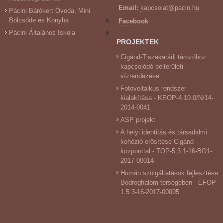
Email:
kapcsolat@pacin.hu
Pácini Bárókert Óvoda, Mini
Bölcsőde és Konyha
Facebook
Pácini Általános Iskola
PROJEKTEK
Cigánd-Tiszakarádi tározóhoz
kapcsolódó belterületi
vízrendezése
Fotovoltaikus rendszer
kialakítása - KEOP-4.10.0/N/14-
2014-0041
ASP projekt
A helyi identitás és társadalmi
kohézió erősítése Cigánd
központtal - TOP-5.3.1-16-BO1-
2017-00014
Humán szolgáltatások fejlesztése
Bodroghalom térségében - EFOP-
1.5.3-16-2017-00005