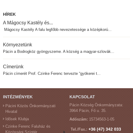
HÍREK
A Mágocsy Kastély és...
Mágocsy Kastély A falu legfőbb nevezetessége a középkorú...
Környezetünk
Pácin a Bodrogköz gyöngyszeme. A község a magyar-szlovák...
Címerünk
Pácin címerét Prof. Czinke Ferenc tervezte “gyökerei t...
INTÉZMÉNYEK
KAPCSOLAT
Pácin Község Önkormányzata:
Pácini Közös Önkormányzati
3964 Pácin, Fő u. 35.
Hivatal
Idősek Klubja
Adószám:
15734563-1-05
Czinke Ferenc Faluház és
+36 (47) 342 033
Tel./Fax.:
Közösségi Színtér