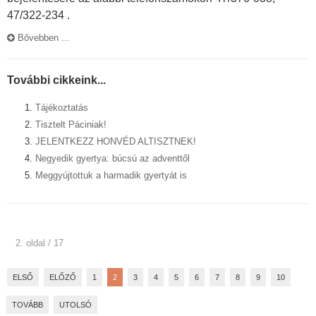
47/322-234 .
Bővebben ...
További cikkeink...
Tájékoztatás
Tisztelt Páciniak!
JELENTKEZZ HONVÉD ALTISZTNEK!
Negyedik gyertya: búcsú az adventtől
Meggyújtottuk a harmadik gyertyát is
2. oldal / 17
ELSŐ
ELŐZŐ
1
2
3
4
5
6
7
8
9
10
TOVÁBB
UTOLSÓ