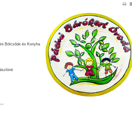
ini Bölcsőde és Konyha
ászlóné
----