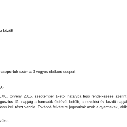
a között
----
k, csoportok száma:
3 vegyes életkorú csoport
tó:
CXC. törvény 2015. szeptember 1-jétol hatályba lépő rendelkezése szerint
ztus 31. napjáig a harmadik életévét betölti, a nevelési év kezdő napját
áson kell részt vennie. Továbbá felvételre jogosultak azok a gyermekek, akik
vüket.