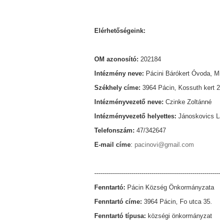
Elérhetőségeink:
OM azonosító:
202184
Intézmény neve:
Pácini Bárókert Óvoda, M
Székhely címe:
3964 Pácin, Kossuth kert 2
Intézményvezető neve:
Czinke Zoltánné
Intézményvezető helyettes:
Jánoskovics L
Telefonszám:
47/342647
E-mail címe
:
pacinovi@gmail.com
---------------------------------------------------------------
Fenntartó:
Pácin Község Önkormányzata
Fenntartó címe:
3964 Pácin, Fo utca 35.
Fenntartó típusa:
községi önkormányzat