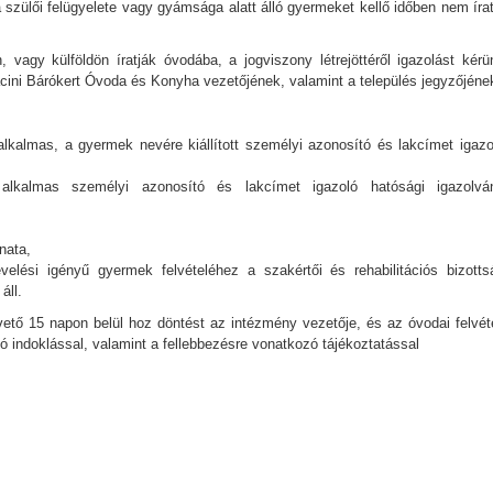
 szülői felügyelete vagy gyámsága alatt álló gyermeket kellő időben nem írat
agy külföldön íratják óvodába, a jogviszony létrejöttéről igazolást kérü
Pácini Bárókert Óvoda és Konyha vezetőjének, valamint a település jegyzőjéne
lkalmas, a gyermek nevére kiállított személyi azonosító és lakcímet igazo
alkalmas személyi azonosító és lakcímet igazoló hatósági igazolvá
nata,
evelési igényű gyermek felvételéhez a szakértői és rehabilitációs bizotts
áll.
vető 15 napon belül hoz döntést az intézmény vezetője, és az óvodai felvéte
ó indoklással, valamint a fellebbezésre vonatkozó tájékoztatással