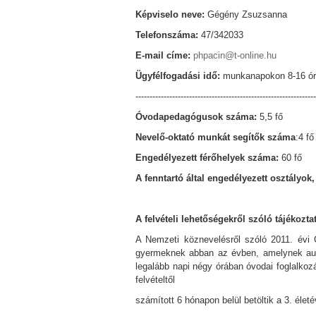
Képviselo neve:
Gégény Zsuzsanna
Telefonszáma:
47/342033
E-mail címe:
phpacin@t-online.hu
Ügyfélfogadási idő:
munkanapokon 8-16 ór
---------------------------------------------------------------
Óvodapedagógusok száma:
5,5 fő
Nevelő-oktató munkát segítők száma
:4 fő
Engedélyezett férőhelyek száma:
60 fő
A fenntartó által engedélyezett osztályo
A felvételi lehetőségekről szóló tájékozta
A Nemzeti köznevelésről szóló 2011. évi 
gyermeknek abban az évben, amelynek augus
legalább napi négy órában óvodai foglalkoz
felvételtől
számított 6 hónapon belül betöltik a 3. életé