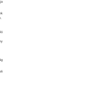
ja
nk
k.
ló
ny
ág
li