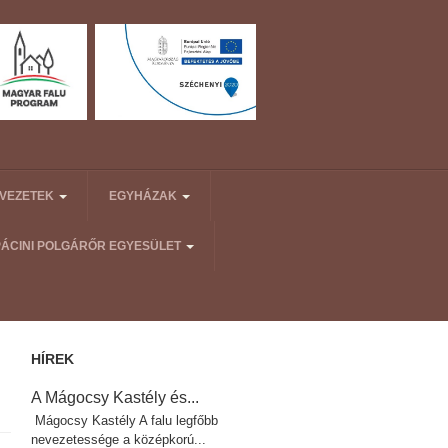
RVEZETEK
EGYHÁZAK
PÁCINI POLGÁRŐR EGYESÜLET
HÍREK
A Mágocsy Kastély és...
Mágocsy Kastély A falu legfőbb
nevezetessége a középkorú...