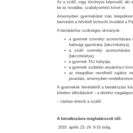
Az a szülő, vagy törvényes képviselő, aki a
be az óvodába, szabálysértést követ el.
Amennyiben gyermeküket más településen, v
bemutatni a felvételt biztosító óvodától a 
A beíratáshoz szükséges okmányok:
a gyermek személyi azonosítására a
hatósági igazolvány (lakcímkártya),
a szülő személyi azonosítására 
(lakcímkártya),
a gyermek TAJ kártyája,
a gyermek születési anyakönyvi kivo
az integráltan nevelhető sajátos n
javaslata, amennyiben rendelkezésre 
A gyermekek felvételéről a beiratkozást kö
kérelem elbírálásáról – a döntést megalapoz
– írásban értesíti a szülőt.
A beiratkozásra meghatározott idő:
április 23.-24. 8-16 óráig.