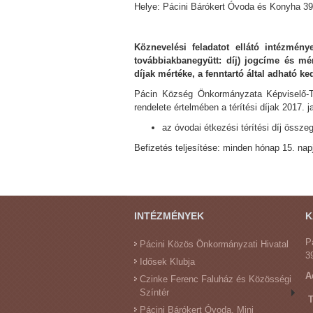
Helye: Pácini Bárókert Óvoda és Konyha 39
Köznevelési feladatot ellátó intézménye
továbbiakbanegyütt: díj) jogcíme és mér
díjak mértéke, a fenntartó által adható ke
Pácin Község Önkormányzata Képviselő-Tes
rendelete értelmében a térítési díjak 2017. 
az óvodai étkezési térítési díj össze
Befizetés teljesítése: minden hónap 15. na
INTÉZMÉNYEK
K
P
Pácini Közös Önkormányzati Hivatal
3
Idősek Klubja
A
Czinke Ferenc Faluház és Közösségi
Színtér
T
Pácini Bárókert Óvoda, Mini