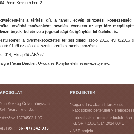
64 Pácin Kossuth kert 2.
gységenként a térítési díj, a tandíj, egyéb díjfizetési kötelezettség 
téke, továbbá tanévenként, nevelési évenként az egy főre megállapíto
dvezmények, beleértve a jogosultsági és igénylési feltételeket is:
tületének a gyermekétkeztetés térítési díjáról szóló 2016. évi 8/2016 s
január 01-től az alábbiak szerint kerültek meghatározásra:
ge: 314,-Ft/nap/fő /ÁFÁ-s/
pjáig a Pácini Bárókert Óvoda és Konyha élelmezésvezetőjének.
APCSOLAT
PROJEKTEK
ácin Község Önkormányzata:
Cigánd-Tiszakarádi tározóhoz
964 Pácin, Fő u. 35.
kapcsolódó belterületi vízrendezés
Fotovoltaikus rendszer kialakítása 
dószám:
15734563-1-05
KEOP-4.10.0/N/14-2014-0041
+36 (47) 342 033
el./Fax.:
ASP projekt