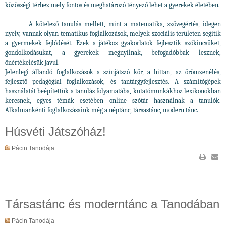
közösségi térhez mely fontos és meghatározó tényező lehet a gyerekek életében.
A kötelező tanulás mellett, mint a matematika, szövegértés, idegen
nyelv, vannak olyan tematikus foglalkozások, melyek szociális területen segítik
a gyermekek fejlődését. Ezek a játékos gyakorlatok fejlesztik szókincsüket,
gondolkodásukat, a gyerekek megnyílnak, befogadóbbak lesznek,
önértékelésük javul.
Jelenlegi állandó foglalkozások a színjátszó kör, a hittan, az örömzenélés,
fejlesztő pedagógiai foglalkozások, és tantárgyfejlesztés. A számítógépek
használatát beépítettük a tanulás folyamatába, kutatómunkákhoz lexikonokban
keresnek, egyes témák esetében online szótár használnak a tanulók.
Alkalmankénti foglalkozásaink még a néptánc, társastánc, modern tánc.
Húsvéti Játszóház!
Pácin Tanodája
Társastánc és moderntánc a Tanodában
Pácin Tanodája