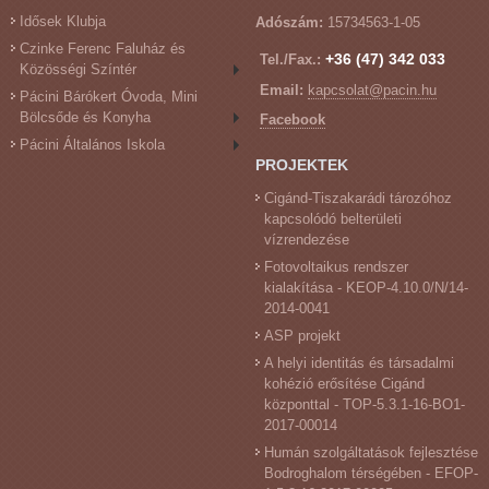
Idősek Klubja
Adószám:
15734563-1-05
Czinke Ferenc Faluház és
+36 (47) 342 033
Tel./Fax.:
Közösségi Színtér
Email:
kapcsolat@pacin.hu
Pácini Bárókert Óvoda, Mini
Bölcsőde és Konyha
Facebook
Pácini Általános Iskola
PROJEKTEK
Cigánd-Tiszakarádi tározóhoz
kapcsolódó belterületi
vízrendezése
Fotovoltaikus rendszer
kialakítása - KEOP-4.10.0/N/14-
2014-0041
ASP projekt
A helyi identitás és társadalmi
kohézió erősítése Cigánd
központtal - TOP-5.3.1-16-BO1-
2017-00014
Humán szolgáltatások fejlesztése
Bodroghalom térségében - EFOP-