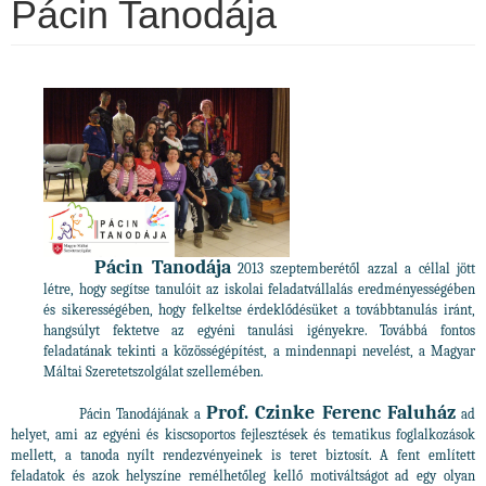
Pácin Tanodája
Pácin Tanodája
2013 szeptemberétől azzal a céllal jött
létre, hogy segítse tanulóit az iskolai feladatvállalás eredményességében
és sikerességében, hogy felkeltse érdeklődésüket a továbbtanulás iránt,
hangsúlyt fektetve az egyéni tanulási igényekre. Továbbá fontos
feladatának tekinti a közösségépítést, a mindennapi nevelést, a Magyar
Máltai Szeretetszolgálat szellemében.
Prof. Czinke Ferenc Faluház
Pácin Tanodájának a
ad
helyet, ami az egyéni és kiscsoportos fejlesztések és tematikus foglalkozások
mellett, a tanoda nyílt rendezvényeinek is teret biztosít. A fent említett
feladatok és azok helyszíne remélhetőleg kellő motiváltságot ad egy olyan