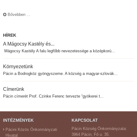
Bővebben ...
HÍREK
A Mágocsy Kastély és...
Mágocsy Kastély A falu legfőbb nevezetessége a középkorú...
Környezetünk
Pácin a Bodrogköz gyöngyszeme. A község a magyar-szlovák...
Címerünk
Pácin címerét Prof. Czinke Ferenc tervezte “gyökerei t...
INTÉZMÉNYEK
KAPCSOLAT
Pácin Község Önkormányzata:
Pácini Közös Önkormányzati
3964 Pácin, Fő u. 35.
Hivatal