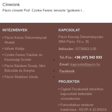
Címerünk
Pácin címerét Prof. Czinke Ferenc tervezte “gyökerei t...
INTÉZMÉNYEK
KAPCSOLAT
Pácin Község Önkormányzata:
Pácini Közös Önkormányzati
3964 Pácin, Fő u. 35.
Hivatal
Idősek Klubja
Adószám:
15734563-1-05
Czinke Ferenc Faluház és
+36 (47) 342 033
Tel./Fax.:
Közösségi Színtér
Email:
kapcsolat@pacin.hu
Pácini Bárókert Óvoda, Mini
Bölcsőde és Konyha
Facebook
Pácini Általános Iskola
PROJEKTEK
Cigánd-Tiszakarádi tározóhoz
kapcsolódó belterületi
vízrendezése
Fotovoltaikus rendszer
kialakítása - KEOP-4.10.0/N/14-