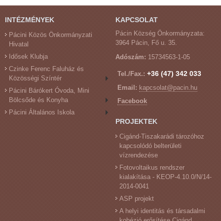
INTÉZMÉNYEK
KAPCSOLAT
Pácin Község Önkormányzata:
Pácini Közös Önkormányzati
3964 Pácin, Fő u. 35.
Hivatal
Idősek Klubja
Adószám:
15734563-1-05
Czinke Ferenc Faluház és
+36 (47) 342 033
Tel./Fax.:
Közösségi Színtér
Email:
kapcsolat@pacin.hu
Pácini Bárókert Óvoda, Mini
Bölcsőde és Konyha
Facebook
Pácini Általános Iskola
PROJEKTEK
Cigánd-Tiszakarádi tározóhoz
kapcsolódó belterületi
vízrendezése
Fotovoltaikus rendszer
kialakítása - KEOP-4.10.0/N/14-
2014-0041
ASP projekt
A helyi identitás és társadalmi
kohézió erősítése Cigánd