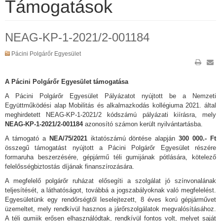
Támogatások
NEAG-KP-1-2021/2-001184
Pácini Polgárőr Egyesület
A Pácini Polgárőr Egyesület támogatása
A Pácini Polgárőr Egyesület Pályázatot nyújtott be a Nemzeti
Együttműködési alap Mobilitás és alkalmazkodás kollégiuma 2021. által
meghirdetett NEAG-KP-1-2021/2 kódszámú pályázati kiírásra, mely
NEAG-KP-1-2021/2-001184
azonosító számon került nyilvántartásba.
A támogató a
NEA/75/2021
iktatószámú döntése alapján
300 000.- Ft
összegű támogatást nyújtott a Pácini Polgárőr Egyesület részére
formaruha beszerzésére, gépjármű téli gumijának pótlására, kötelező
felelősségbiztostás díjának finanszírozására.
A megfelelő polgárőr ruházat elősegíti a szolgálat jó színvonalának
teljesítését, a láthatóságot, továbbá a jogszabályoknak való megfelelést.
Egyesületünk egy rendőrségtől leselejtezett, 8 éves korú gépjárművet
üzemeltet, mely rendkívül hasznos a járőrszolgálatok megvalósításához.
A téli gumiik erősen elhasználódtak, rendkívül fontos volt, melyet saját