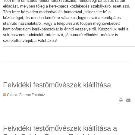
Tóth Imre címzetes rendőr főtörzszászlós, rendőrségi tanácsos tartott
előadást, melyben főleg a kerékpáros közlekedés szabályairól esett szó.
Tóth Imre közvetlen modorával és humorával „bilincselte le” a
közönséget, és minden kérdésre válaszolt,legyen szó a kerékpáros
utánfutó használatáról, vagy a településünk főútján megnövekedett
kamionforgalom kerékpárosokat is érintő veszélyeiről. Köszönjük neki a
sok hasznos tudnivalót tartalmazó, jó humorú előadást, máskor is
szeretettel várjuk a Faluházba!
Felvidéki festőművészek kiállítása
Czinke Ferenc Faluház
Felvidéki festőművészek kiállítása a