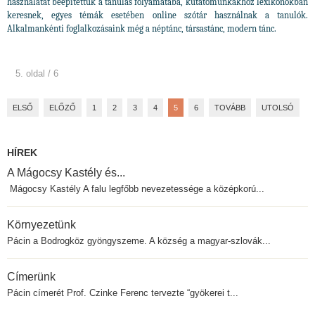
használatát beépítettük a tanulás folyamatába, kutatómunkákhoz lexikonokban
keresnek, egyes témák esetében online szótár használnak a tanulók.
Alkalmankénti foglalkozásaink még a néptánc, társastánc, modern tánc.
5. oldal / 6
ELSŐ
ELŐZŐ
1
2
3
4
5
6
TOVÁBB
UTOLSÓ
HÍREK
A Mágocsy Kastély és...
Mágocsy Kastély A falu legfőbb nevezetessége a középkorú...
Környezetünk
Pácin a Bodrogköz gyöngyszeme. A község a magyar-szlovák...
Címerünk
Pácin címerét Prof. Czinke Ferenc tervezte “gyökerei t...