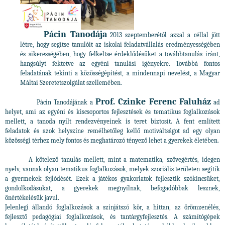
Pácin Tanodája
2013 szeptemberétől azzal a céllal jött
létre, hogy segítse tanulóit az iskolai feladatvállalás eredményességében
és sikerességében, hogy felkeltse érdeklődésüket a továbbtanulás iránt,
hangsúlyt fektetve az egyéni tanulási igényekre. Továbbá fontos
feladatának tekinti a közösségépítést, a mindennapi nevelést, a Magyar
Máltai Szeretetszolgálat szellemében.
Prof. Czinke Ferenc Faluház
Pácin Tanodájának a
ad
helyet, ami az egyéni és kiscsoportos fejlesztések és tematikus foglalkozások
mellett, a tanoda nyílt rendezvényeinek is teret biztosít. A fent említett
feladatok és azok helyszíne remélhetőleg kellő motiváltságot ad egy olyan
közösségi térhez mely fontos és meghatározó tényező lehet a gyerekek életében.
A kötelező tanulás mellett, mint a matematika, szövegértés, idegen
nyelv, vannak olyan tematikus foglalkozások, melyek szociális területen segítik
a gyermekek fejlődését. Ezek a játékos gyakorlatok fejlesztik szókincsüket,
gondolkodásukat, a gyerekek megnyílnak, befogadóbbak lesznek,
önértékelésük javul.
Jelenlegi állandó foglalkozások a színjátszó kör, a hittan, az örömzenélés,
fejlesztő pedagógiai foglalkozások, és tantárgyfejlesztés. A számítógépek