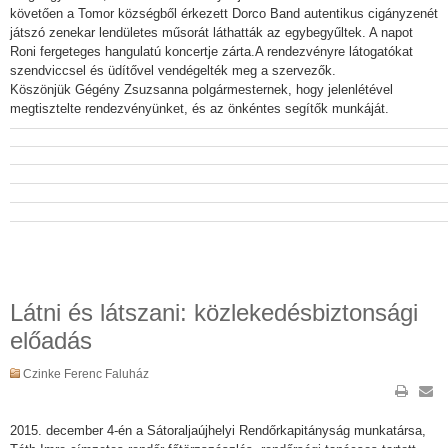
követően a Tomor községből érkezett Dorco Band autentikus cigányzenét
játszó zenekar lendületes műsorát láthatták az egybegyűltek. A napot
Roni fergeteges hangulatú koncertje zárta.A rendezvényre látogatókat
szendviccsel és üdítővel vendégelték meg a szervezők.
Köszönjük Gégény Zsuzsanna polgármesternek, hogy jelenlétével
megtisztelte rendezvényünket, és az önkéntes segítők munkáját.
Látni és látszani: közlekedésbiztonsági
előadás
Czinke Ferenc Faluház
2015. december 4-én a Sátoraljaújhelyi Rendőrkapitányság munkatársa,