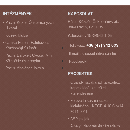
INTÉZMÉNYEK
KAPCSOLAT
Pácin Község Önkormányzata:
Pácini Közös Önkormányzati
3964 Pácin, Fő u. 35.
Hivatal
Idősek Klubja
Adószám:
15734563-1-05
Czinke Ferenc Faluház és
+36 (47) 342 033
Tel./Fax.:
Közösségi Színtér
Email:
kapcsolat@pacin.hu
Pácini Bárókert Óvoda, Mini
Bölcsőde és Konyha
Facebook
Pácini Általános Iskola
PROJEKTEK
Cigánd-Tiszakarádi tározóhoz
kapcsolódó belterületi
vízrendezése
Fotovoltaikus rendszer
kialakítása - KEOP-4.10.0/N/14-
2014-0041
ASP projekt
A helyi identitás és társadalmi