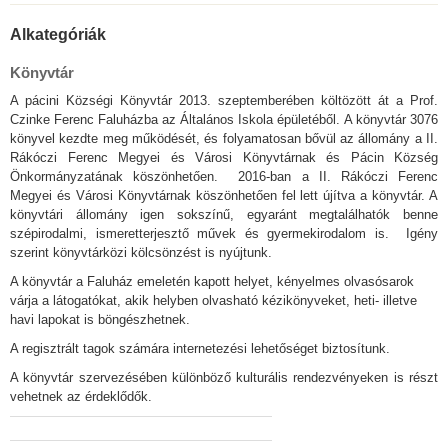
Alkategóriák
Könyvtár
A pácini Községi Könyvtár 2013. szeptemberében költözött át a Prof.
Czinke Ferenc Faluházba az Általános Iskola épületéből. A könyvtár 3076
könyvel kezdte meg működését, és folyamatosan bővül az állomány a II.
Rákóczi Ferenc Megyei és Városi Könyvtárnak és Pácin Község
Önkormányzatának köszönhetően. 2016-ban a II. Rákóczi Ferenc
Megyei és Városi Könyvtárnak köszönhetően fel lett újítva a könyvtár. A
könyvtári állomány igen sokszínű, egyaránt megtalálhatók benne
szépirodalmi, ismeretterjesztő művek és gyermekirodalom is. Igény
szerint könyvtárközi kölcsönzést is nyújtunk.
A könyvtár a Faluház emeletén kapott helyet, kényelmes olvasósarok
várja a látogatókat, akik helyben olvasható kézikönyveket, heti- illetve
havi lapokat is böngészhetnek.
A regisztrált tagok számára internetezési lehetőséget biztosítunk.
A könyvtár szervezésében különböző kulturális rendezvényeken is részt
vehetnek az érdeklődők.