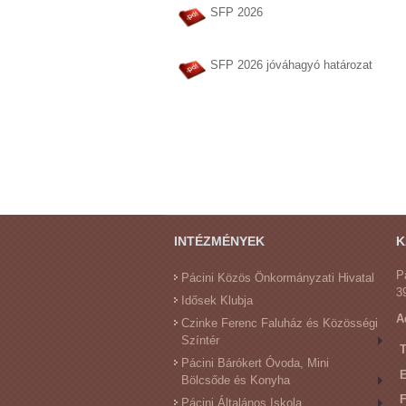
SFP 2026
SFP 2026 jóváhagyó határozat
INTÉZMÉNYEK
K
P
Pácini Közös Önkormányzati Hivatal
3
Idősek Klubja
A
Czinke Ferenc Faluház és Közösségi
Színtér
T
Pácini Bárókert Óvoda, Mini
E
Bölcsőde és Konyha
Pácini Általános Iskola