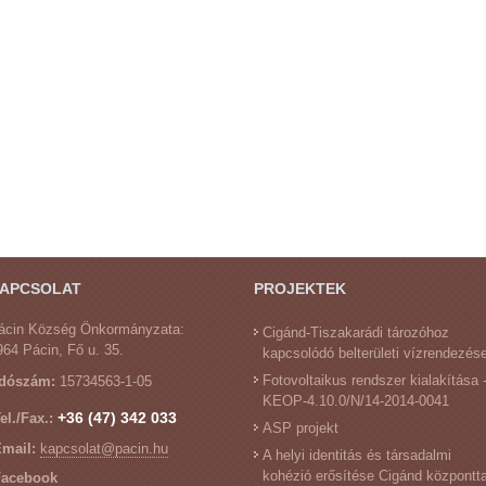
APCSOLAT
PROJEKTEK
ácin Község Önkormányzata:
Cigánd-Tiszakarádi tározóhoz
964 Pácin, Fő u. 35.
kapcsolódó belterületi vízrendezés
Fotovoltaikus rendszer kialakítása 
dószám:
15734563-1-05
KEOP-4.10.0/N/14-2014-0041
+36 (47) 342 033
el./Fax.:
ASP projekt
mail:
kapcsolat@pacin.hu
A helyi identitás és társadalmi
kohézió erősítése Cigánd központta
Facebook