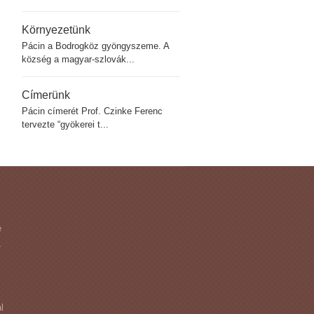
Környezetünk
Pácin a Bodrogköz gyöngyszeme. A
község a magyar-szlovák...
Címerünk
Pácin címerét Prof. Czinke Ferenc
tervezte “gyökerei t...
e
-
l