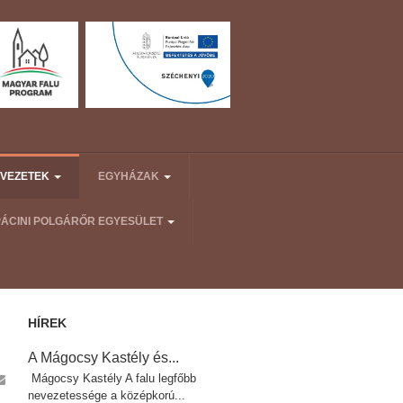
ERVEZETEK
EGYHÁZAK
PÁCINI POLGÁRŐR EGYESÜLET
HÍREK
A Mágocsy Kastély és...
Mágocsy Kastély A falu legfőbb
nevezetessége a középkorú...