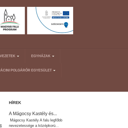
RVEZETEK
EGYHÁZAK
PÁCINI POLGÁRŐR EGYESÜLET
HÍREK
A Mágocsy Kastély és...
Mágocsy Kastély A falu legfőbb
nevezetessége a középkorú...