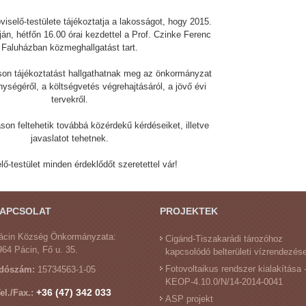
iselő-testülete tájékoztatja a lakosságot, hogy 2015.
án, hétfőn 16.00 órai kezdettel a Prof. Czinke Ferenc
Faluházban közmeghallgatást tart.
on tájékoztatást hallgathatnak meg az önkormányzat
ységéről, a költségvetés végrehajtásáról, a jövő évi
tervekről.
on feltehetik továbbá közérdekű kérdéseiket, illetve
javaslatot tehetnek.
lő-testület minden érdeklődőt szeretettel vár!
APCSOLAT
PROJEKTEK
ácin Község Önkormányzata:
Cigánd-Tiszakarádi tározóhoz
964 Pácin, Fő u. 35.
kapcsolódó belterületi vízrendezés
Fotovoltaikus rendszer kialakítása 
dószám:
15734563-1-05
KEOP-4.10.0/N/14-2014-0041
+36 (47) 342 033
el./Fax.:
ASP projekt