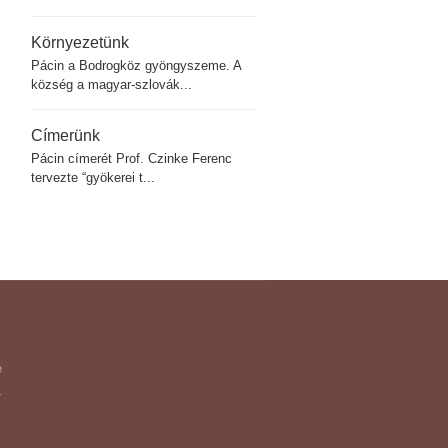
Környezetünk
Pácin a Bodrogköz gyöngyszeme. A
község a magyar-szlovák...
Címerünk
Pácin címerét Prof. Czinke Ferenc
tervezte “gyökerei t...
e
-