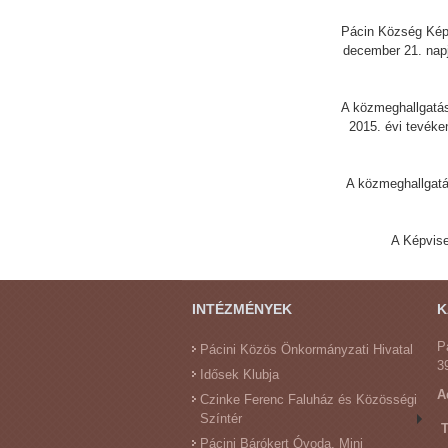
Pácin Község Képv
december 21. napj
A közmeghallgatás
2015. évi tevéken
A közmeghallgatás
A Képvise
INTÉZMÉNYEK
K
P
Pácini Közös Önkormányzati Hivatal
3
Idősek Klubja
A
Czinke Ferenc Faluház és Közösségi
Színtér
T
Pácini Bárókert Óvoda, Mini