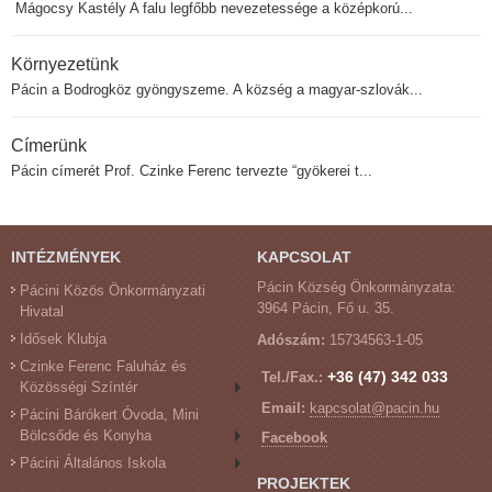
Mágocsy Kastély A falu legfőbb nevezetessége a középkorú...
Környezetünk
Pácin a Bodrogköz gyöngyszeme. A község a magyar-szlovák...
Címerünk
Pácin címerét Prof. Czinke Ferenc tervezte “gyökerei t...
INTÉZMÉNYEK
KAPCSOLAT
Pácin Község Önkormányzata:
Pácini Közös Önkormányzati
3964 Pácin, Fő u. 35.
Hivatal
Idősek Klubja
Adószám:
15734563-1-05
Czinke Ferenc Faluház és
+36 (47) 342 033
Tel./Fax.:
Közösségi Színtér
Email:
kapcsolat@pacin.hu
Pácini Bárókert Óvoda, Mini
Bölcsőde és Konyha
Facebook
Pácini Általános Iskola
PROJEKTEK