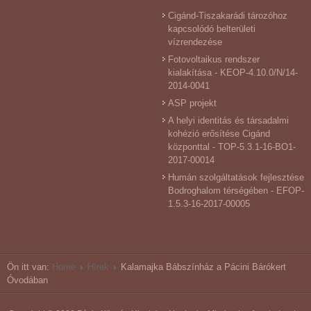
Cigánd-Tiszakarádi tározóhoz
kapcsolódó belterületi
vízrendezése
Fotovoltaikus rendszer
kialakítása - KEOP-4.10.0/N/14-
2014-0041
ASP projekt
A helyi identitás és társadalmi
kohézió erősítése Cigánd
központtal - TOP-5.3.1-16-BO1-
2017-00014
Humán szolgáltatások fejlesztése
Bodroghalom térségében - EFOP-
1.5.3-16-2017-00005
Ön itt van:
Home
Hírek
Kalamajka Bábszínház a Pácini Bárókert
Óvodában