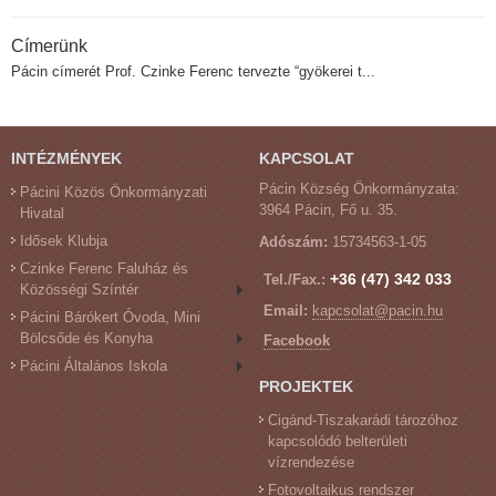
Címerünk
Pácin címerét Prof. Czinke Ferenc tervezte “gyökerei t...
INTÉZMÉNYEK
KAPCSOLAT
Pácin Község Önkormányzata:
Pácini Közös Önkormányzati
3964 Pácin, Fő u. 35.
Hivatal
Idősek Klubja
Adószám:
15734563-1-05
Czinke Ferenc Faluház és
+36 (47) 342 033
Tel./Fax.:
Közösségi Színtér
Email:
kapcsolat@pacin.hu
Pácini Bárókert Óvoda, Mini
Bölcsőde és Konyha
Facebook
Pácini Általános Iskola
PROJEKTEK
Cigánd-Tiszakarádi tározóhoz
kapcsolódó belterületi
vízrendezése
Fotovoltaikus rendszer